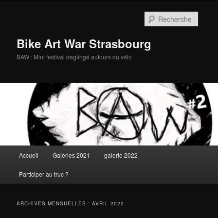
Aller
Aller
au
au
Reche
contenu
contenu
principal
secondaire
Bike Art War Strasbourg
BAW : Mini festival deglingé autours du vélo
Menu
Accueil
Galeries 2021
galerie 2022
principal
Participer au truc ?
ARCHIVES MENSUELLES :
AVRIL 2022