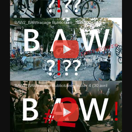
BAW2_BAWtracage Bublicitaire_Teaser 2 (26 mars
env.)
BAW2_BAWtracage Bublicitaire_Teaser 4 (30 avril
env.)