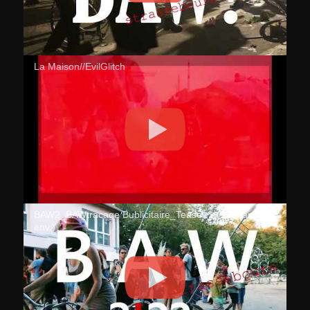
La Maison//EvilGlitch
BAW2_BAWtracage Bublicitaire_Teaser 1 (12 mars
env.)