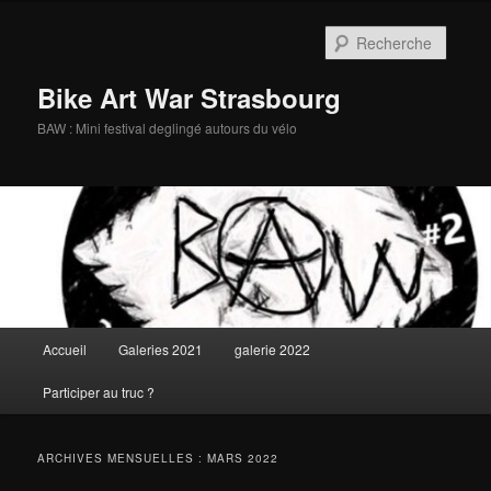
Aller
Aller
au
au
Reche
contenu
contenu
principal
secondaire
Bike Art War Strasbourg
BAW : Mini festival deglingé autours du vélo
Menu
Accueil
Galeries 2021
galerie 2022
principal
Participer au truc ?
ARCHIVES MENSUELLES :
MARS 2022