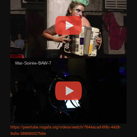
War-Soirée-BAW-7
https://peertube.nogafa.org/videos/watch/7644acad-6f8c-4428-
8a5e-388690027b9e