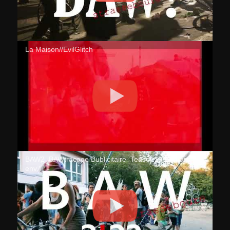
La Maison//EvilGlitch
BAW2_BAWtracage Bublicitaire_Teaser 1 (12 mars
env.)