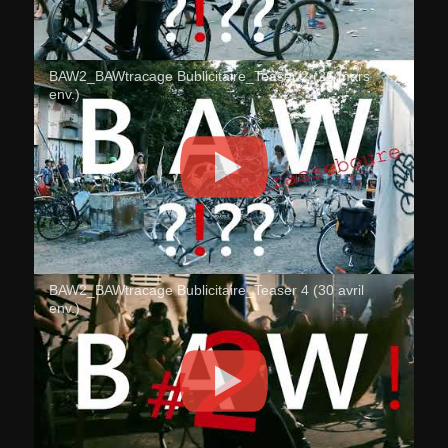
BAW2_BAWtracage Bublicitaire_Teaser 2 (26 mars
env.)
BAW2_BAWtracage Bublicitaire_Teaser 4 (30 avril
env.)