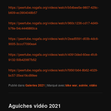
https://peertube.nogafa.org/videos/watch/b54bee5e-9807-429c-
b609-ec3904048b57
https://peertube.nogafa.org/videos/watch/960c1236-cd17-4d49-
b76e-54c4446860ca
https://peertube.nogafa.org/videos/watch/2ead5591-d03b-4dc6-
9005-3cccf7090ea4
https://peertube.nogafa.org/videos/watch/40913ded-60ee-4fc8-
9132-50b4206f7b52
https://peertube.nogafa.org/videos/watch/f9561b64-8b62-4029-
bc57-35ea19cd99ee
Publié dans
Galeries 2021
|
Marqué avec
bike war
,
soirée
,
vidéo
Aguiches vidéo 2021