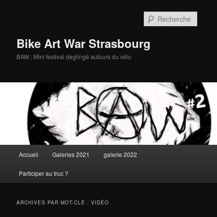
Aller
Aller
au
au
Reche
contenu
contenu
principal
secondaire
Bike Art War Strasbourg
BAW : Mini festival deglingé autours du vélo
Menu
Accueil
Galeries 2021
galerie 2022
principal
Participer au truc ?
ARCHIVES PAR MOT-CLÉ :
VIDÉO