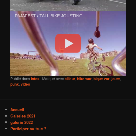
PAJAFEST / TALL BIKE JOUSTING
Publié dans
infos
|
Marqué avec
ailleur
,
bike war
,
bique var
,
joute
,
punk
,
vidéo
Accueil
Galeries 2021
galerie 2022
Participer au truc ?