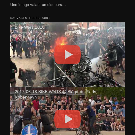
Une image valant un discours…
SAUVAGES ELLES SONT
Bike Wars 2018
2017-06-18 BIKE WARS @ Blågårds Plads,
København