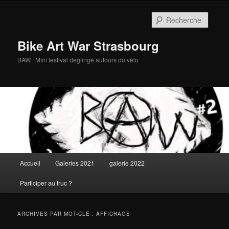
Aller
Aller
au
au
Reche
contenu
contenu
principal
secondaire
Bike Art War Strasbourg
BAW : Mini festival deglingé autours du vélo
Menu
Accueil
Galeries 2021
galerie 2022
principal
Participer au truc ?
ARCHIVES PAR MOT-CLÉ :
AFFICHAGE