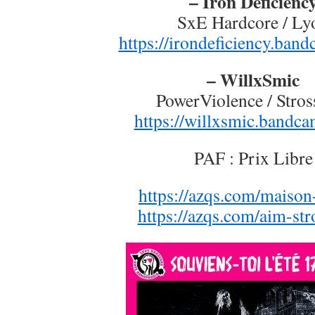
– Iron Deficienc
SxE Hardcore / Ly
https://irondeficiency.ban
– WillxSmic
PowerViolence / Stros
https://willxsmic.bandc
PAF : Prix Libre
https://azqs.com/maison
https://azqs.com/aim-str