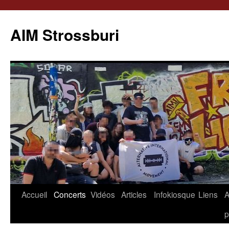
Aller
au
AIM Strossburi
contenu
Accueil
Concerts
Vidéos
Articles
Infokiosque
Liens
p