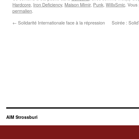
Hardcore
,
Iron Deficiency
,
Maison Mimir
,
Punk
,
WillxSmic
. Vous
permalien
.
←
Solidarité Internationale face à la répression
Soirée : Solid
AIM Strossburi