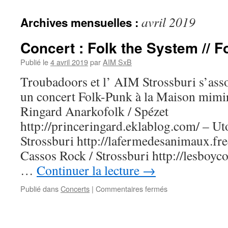
avril 2019
Archives mensuelles :
Concert : Folk the System // F
Publié le
4 avril 2019
par
AIM SxB
Troubadoors et l’ AIM Strossburi s’ass
un concert Folk-Punk à la Maison mimir,
Ringard Anarkofolk / Spézet
http://princeringard.eklablog.com/ – Ut
Strossburi http://lafermedesanimaux.fre
Cassos Rock / Strossburi http://lesboy
…
Continuer la lecture
→
sur
Publié dans
Concerts
|
Commentaires fermés
Concert
:
Folk