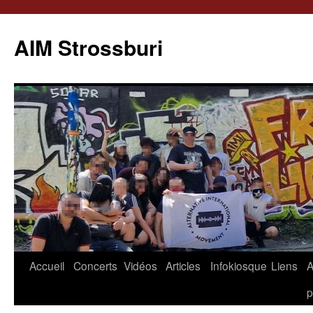
Aller
au
AIM Strossburi
contenu
Accueil
Concerts
Vidéos
Articles
Infokiosque
Liens
p