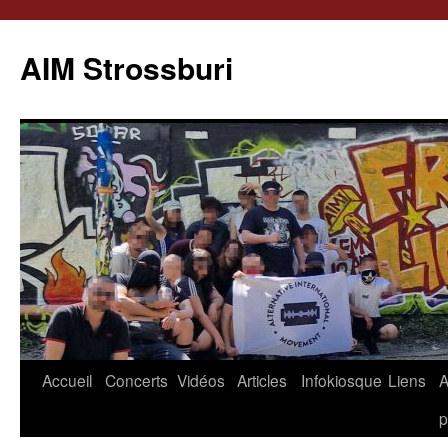
Aller
au
AIM Strossburi
contenu
Accueil
Concerts
Vidéos
Articles
Infokiosque
Liens
p