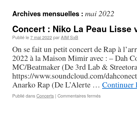
mai 2022
Archives mensuelles :
Concert : Niko La Peau Lisse vo
Publié le
7 mai 2022
par
AIM SxB
On se fait un petit concert de Rap à l’ar
2022 à la Maison Mimir avec : – Dah C
MC/Beatmaker (De 3rd Lab & Streetor
https://www.soundcloud.com/dahconect
Anarko Rap (De L’Alerte …
Continuer 
sur
Publié dans
Concerts
|
Commentaires fermés
Concert
:
Niko
La
Peau
Lisse