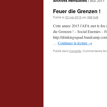
mai 2015
Archives mensuelles :
Feuer die Grenzen !
Publié le
22 mai 2015
par
AIM SxB
Cette annee 2015 l’AFA met le feu 
die Grenzen ! – Social Enemies – 
http://drinkingsquad.bandcamp.com
…
Continuer la lecture
→
Publié dans
Concerts
|
Commentaires fe