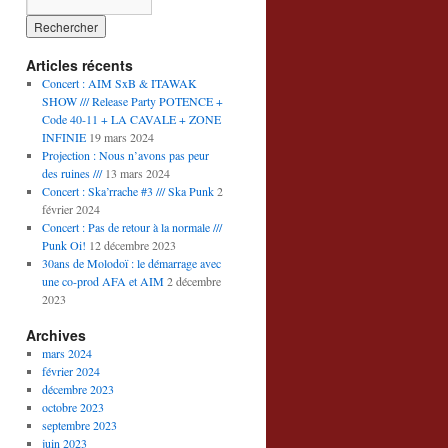
Articles récents
Concert : AIM SxB & ITAWAK
SHOW /// Release Party POTENCE +
Code 40-11 + LA CAVALE + ZONE
INFINIE
19 mars 2024
Projection : Nous n’avons pas peur
des ruines ///
13 mars 2024
Concert : Ska’rrache #3 /// Ska Punk
2
février 2024
Concert : Pas de retour à la normale ///
Punk Oi!
12 décembre 2023
30ans de Molodoï : le démarrage avec
une co-prod AFA et AIM
2 décembre
2023
Archives
mars 2024
février 2024
décembre 2023
octobre 2023
septembre 2023
juin 2023