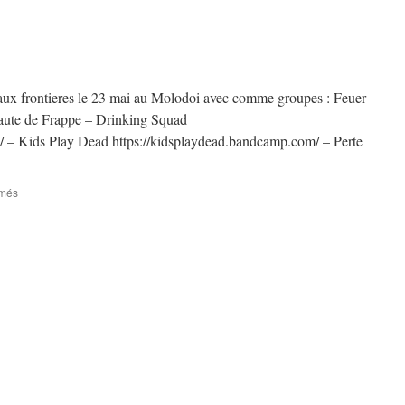
aux frontieres le 23 mai au Molodoi avec comme groupes : Feuer
Faute de Frappe – Drinking Squad
/ – Kids Play Dead https://kidsplaydead.bandcamp.com/ – Perte
sur
rmés
Feuer
die
Grenzen
!