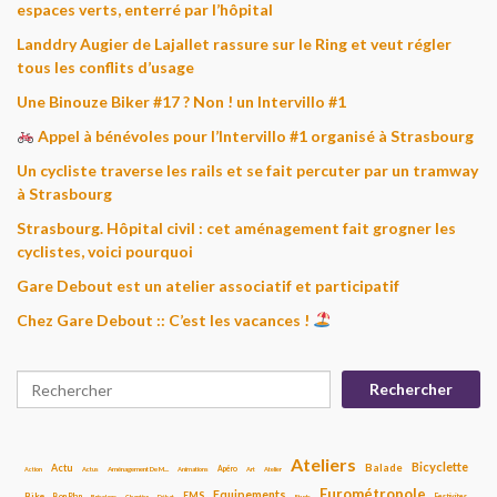
espaces verts, enterré par l’hôpital
Landdry Augier de Lajallet rassure sur le Ring et veut régler
tous les conflits d’usage
Une Binouze Biker #17 ? Non ! un Intervillo #1
Appel à bénévoles pour l’Intervillo #1 organisé à Strasbourg
Un cycliste traverse les rails et se fait percuter par un tramway
à Strasbourg
Strasbourg. Hôpital civil : cet aménagement fait grogner les
cyclistes, voici pourquoi
Gare Debout est un atelier associatif et participatif
Chez Gare Debout :: C’est les vacances !
Rechercher
Rechercher
Ateliers
Bicyclette
Balade
Actu
Apéro
Actus
Aménagement De M....
Animations
Art
Atelier
Action
Eurométropole
Equipements
Bike
EMS
Bon Plan
Festivites
Bricolage