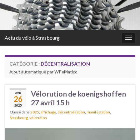
Actu du vélo à Strasbourg
Togg
navig
CATÉGORIE :
DÉCENTRALISATION
Ajout automatique par WPeMatico
Vélorution de koenigshoffen
AVR
26
27 avril 15 h
2025
Classé dans
2025
,
affichage
,
décentralisation
,
manifestation
,
Strasbourg
,
vélorution