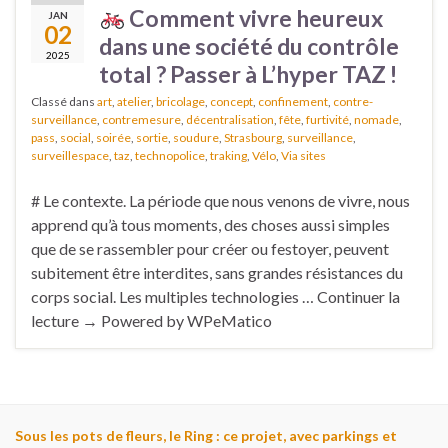
Comment vivre heureux
JAN
02
dans une société du contrôle
2025
total ? Passer à L’hyper TAZ !
Classé dans
art
,
atelier
,
bricolage
,
concept
,
confinement
,
contre-
surveillance
,
contremesure
,
décentralisation
,
fête
,
furtivité
,
nomade
,
pass
,
social
,
soirée
,
sortie
,
soudure
,
Strasbourg
,
surveillance
,
surveillespace
,
taz
,
technopolice
,
traking
,
Vélo
,
Via sites
# Le contexte. La période que nous venons de vivre, nous
apprend qu’à tous moments, des choses aussi simples
que de se rassembler pour créer ou festoyer, peuvent
subitement être interdites, sans grandes résistances du
corps social. Les multiples technologies … Continuer la
lecture → Powered by WPeMatico
Sous les pots de fleurs, le Ring : ce projet, avec parkings et