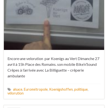
Encore une velorution par Koenigs au Vert Dimanche 27
avril à 15h Place des Romains. son mobile Bike’n’Sound
Crêpes à l’arrivée avec La Billiguette – crêperie
ambulante
alsace
,
Eurométropole
,
Koenigshoffen
,
politique
,
vélorution