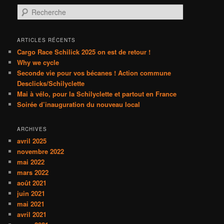
R
e
c
h
ARTICLES RÉCENTS
e
Cargo Race Schilick 2025 on est de retour !
r
Why we cycle
c
Seconde vie pour vos bécanes ! Action commune
h
Desclicks/Schilyclette
e
Mai à vélo, pour la Schilyclette et partout en France
Soirée d’inauguration du nouveau local
ARCHIVES
avril 2025
novembre 2022
mai 2022
mars 2022
août 2021
juin 2021
mai 2021
avril 2021