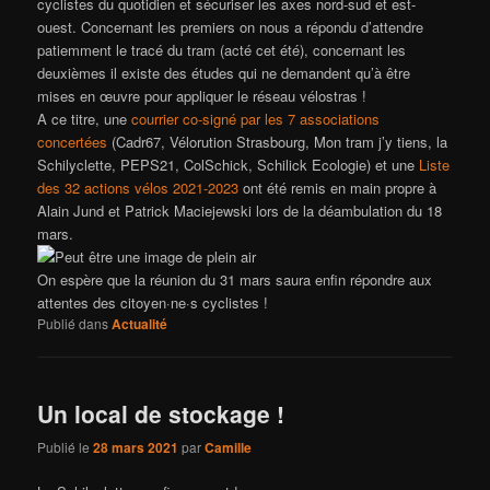
cyclistes du quotidien et sécuriser les axes nord-sud et est-
ouest. Concernant les premiers on nous a répondu d’attendre
patiemment le tracé du tram (acté cet été), concernant les
deuxièmes il existe des études qui ne demandent qu’à être
mises en œuvre pour appliquer le réseau vélostras !
A ce titre, une
courrier co-signé par les 7 associations
concertées
(Cadr67, Vélorution Strasbourg, Mon tram j’y tiens, la
Schilyclette, PEPS21, ColSchick, Schilick Ecologie) et une
Liste
des 32 actions vélos 2021-2023
ont été remis en main propre à
Alain Jund et Patrick Maciejewski lors de la déambulation du 18
mars.
On espère que la réunion du 31 mars saura enfin répondre aux
attentes des citoyen·ne·s cyclistes !
Publié dans
Actualité
Un local de stockage !
Publié le
28 mars 2021
par
Camille