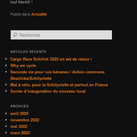
tout bientôt !
Publié dans
Actualité
R
e
c
h
ARTICLES RÉCENTS
e
Cargo Race Schilick 2025 on est de retour !
r
Why we cycle
c
Seconde vie pour vos bécanes ! Action commune
h
Desclicks/Schilyclette
e
Mai à vélo, pour la Schilyclette et partout en France
Soirée d’inauguration du nouveau local
ARCHIVES
avril 2025
novembre 2022
mai 2022
mars 2022