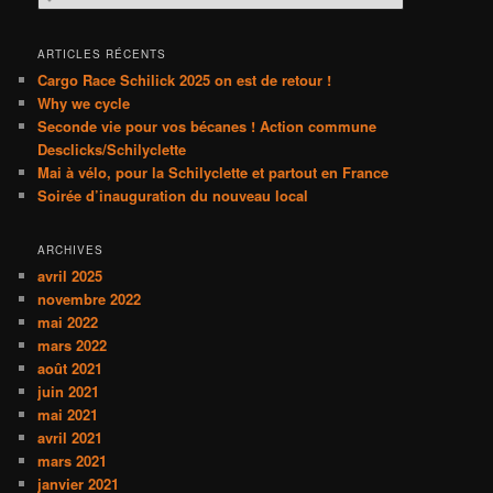
e
c
h
ARTICLES RÉCENTS
e
Cargo Race Schilick 2025 on est de retour !
r
Why we cycle
c
Seconde vie pour vos bécanes ! Action commune
h
Desclicks/Schilyclette
e
Mai à vélo, pour la Schilyclette et partout en France
Soirée d’inauguration du nouveau local
ARCHIVES
avril 2025
novembre 2022
mai 2022
mars 2022
août 2021
juin 2021
mai 2021
avril 2021
mars 2021
janvier 2021