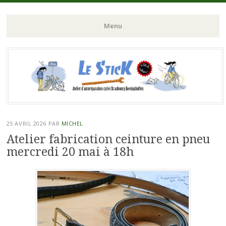
Atelier d'autoreparation cycles Strasbourg Koeunigshoffen
Le Stick
Menu
Aller
au
contenu
principal
25 AVRIL 2026
PAR
MICHEL
Atelier fabrication ceinture en pneu
mercredi 20 mai à 18h