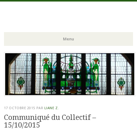
La Victoire Pour Tous
Collectif de défense des Bains Municipaux de Strasbourg
Menu
Aller
au
contenu
principal
17 OCTOBRE 2015
PAR
LIANE Z.
Communiqué du Collectif –
15/10/2015