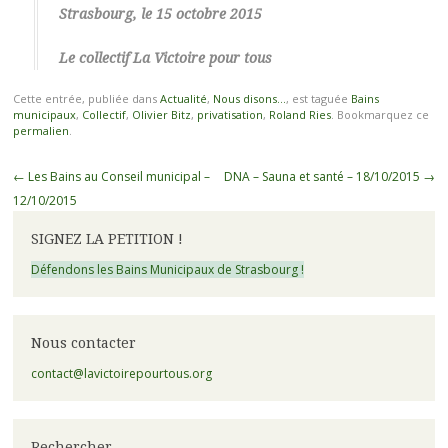
Strasbourg, le 15 octobre 2015
Le collectif La Victoire pour tous
Cette entrée, publiée dans
Actualité
,
Nous disons...
, est taguée
Bains
municipaux
,
Collectif
,
Olivier Bitz
,
privatisation
,
Roland Ries
. Bookmarquez ce
permalien
.
Navigation
←
Les Bains au Conseil municipal –
DNA – Sauna et santé – 18/10/2015
→
des
12/10/2015
articles
SIGNEZ LA PETITION !
Défendons les Bains Municipaux de Strasbourg !
Nous contacter
contact@lavictoirepourtous.org
Rechercher