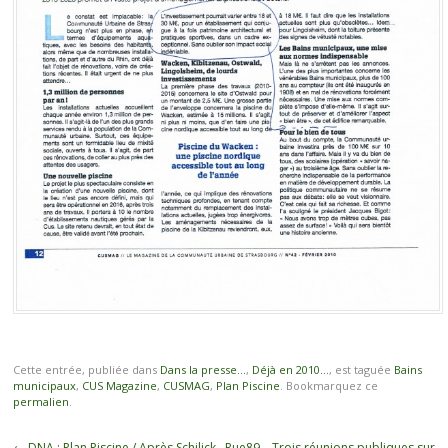
Cette entrée, publiée dans
Dans la presse...
,
Déjà en 2010...
, est taguée
Bains
municipaux
,
CUS Magazine
,
CUSMAG
,
Plan Piscine
. Bookmarquez ce
permalien
.
Navigation
←
DNA : Plan Piscine / Après Schilick,
Rue89 – Trois réunions publiques sur