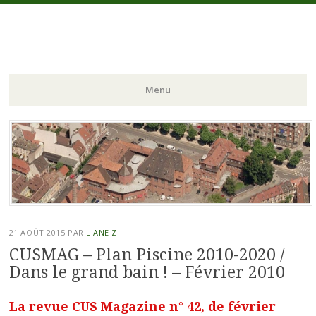
La Victoire Pour Tous
Collectif de défense des Bains Municipaux de Strasbourg
Menu
Aller
au
contenu
principal
21 AOÛT 2015
PAR
LIANE Z.
CUSMAG – Plan Piscine 2010-2020 /
Dans le grand bain ! – Février 2010
La revue CUS Magazine n° 42, de février