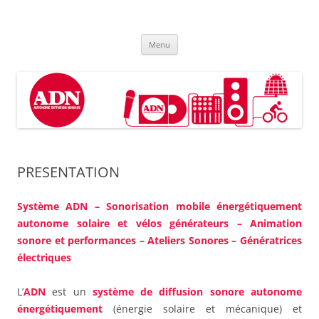
Aller
au
ADN
contenu
Système Autonome de Diffusion Nomade
Menu
PRESENTATION
Système ADN – Sonorisation mobile énergétiquement
autonome solaire et vélos générateurs – Animation
sonore et performances – Ateliers Sonores – Génératrices
électriques
L’
ADN
est un
système de diffusion sonore autonome
énergétiquement
(énergie solaire et mécanique) et