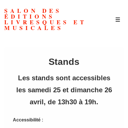
↓
SALON DES
passer
ÉDITIONS
au
LIVRESQUES ET
ME
MUSICALES
contenu
principal
Stands
Les stands sont accessibles
les samedi 25 et dimanche 26
avril, de 13h30 à 19h.
Accessibilité :