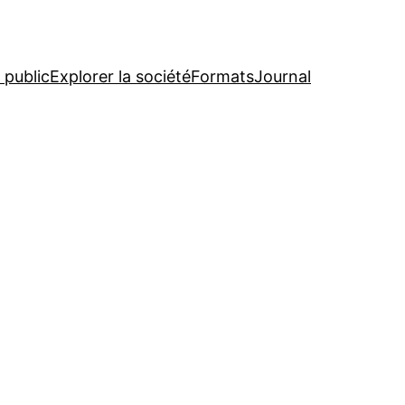
r public
Explorer la société
Formats
Journal