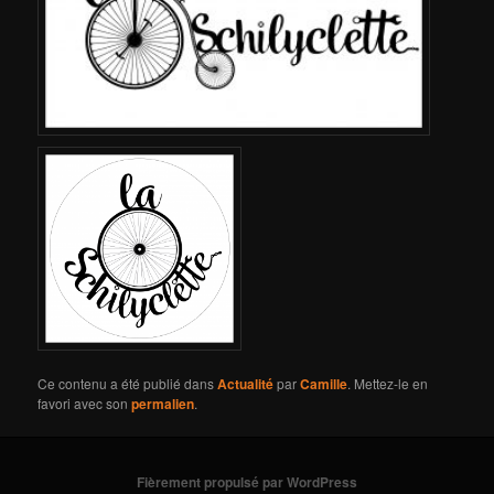
Ce contenu a été publié dans
Actualité
par
Camille
. Mettez-le en
favori avec son
permalien
.
Fièrement propulsé par WordPress