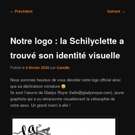
Navigation
←
Précédent
Suivant
→
des
articles
Notre logo : la Schilyclette a
trouvé son identité visuelle
Publié le
4 février 2020
par
Camille
Nous sommes heureux de vous dévoiler notre logo officiel ainsi
que sa déclinaison miniature
Ils sont l’œuvre de Gladys Royer (hello@gladysroyer.com), jeune
graphiste qui a su retranscrire visuellement la vélosophie de
notre asso. Un grand merci à elle !