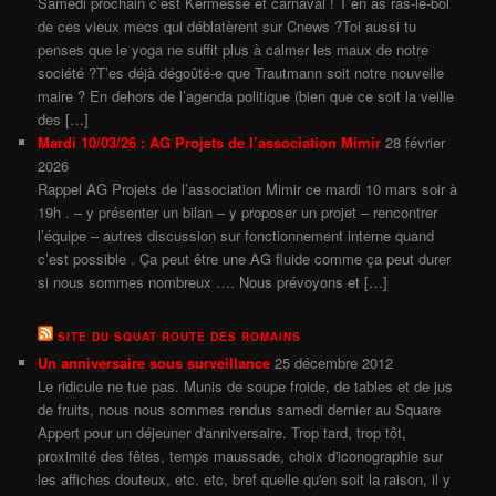
Samedi prochain c’est Kermesse et carnaval ! T’en as ras-le-bol
de ces vieux mecs qui déblatèrent sur Cnews ?Toi aussi tu
penses que le yoga ne suffit plus à calmer les maux de notre
société ?T’es déjà dégoûté-e que Trautmann soit notre nouvelle
maire ? En dehors de l’agenda politique (bien que ce soit la veille
des […]
Mardi 10/03/26 : AG Projets de l’association Mimir
28 février
2026
Rappel AG Projets de l’association Mimir ce mardi 10 mars soir à
19h . – y présenter un bilan – y proposer un projet – rencontrer
l’équipe – autres discussion sur fonctionnement interne quand
c’est possible . Ça peut être une AG fluide comme ça peut durer
si nous sommes nombreux …. Nous prévoyons et […]
SITE DU SQUAT ROUTE DES ROMAINS
Un anniversaire sous surveillance
25 décembre 2012
Le ridicule ne tue pas. Munis de soupe froide, de tables et de jus
de fruits, nous nous sommes rendus samedi dernier au Square
Appert pour un déjeuner d'anniversaire. Trop tard, trop tôt,
proximité des fêtes, temps maussade, choix d'iconographie sur
les affiches douteux, etc. etc, bref quelle qu'en soit la raison, il y