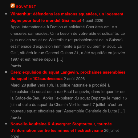
SQUAT.NET
Winterthur: défendons les maisons squattées, un logement
digne pour tout le monde! Gisi reste!
4 août 2026
Appel internationale à l’action et solidarité Cher.ères ami.e.s,
cher.ères camarades. On a besoin de votre aide et solidarité. Le
plus ancien squat de Winterthur (et probablement de la Suisse)
est menacé d’expulsion imminente à partir du premier août. La
Gisi, situéeà la rue General-Guisan 31, a été squattée en janvier
1997 et est restée depuis […]
fawda
Caen: expulsion du squat Langevin, prochaines assemblées
du squat le 102suudessous
2 août 2026
Mardi 28 juillet vers 10h, la police nationale a procédé à
l’expulsion du squat de la rue Paul Langevin, dans le quartier de
la Grâce-de-Dieu. Après l’expulsion du squat Duparge le mardi 16
juin et celle du squat du Chemin Vert le mardi 7 juillet, c’est un
nouveau squat officialisé par l’Assemblée Générale de Lutte […]
fawda
Nouvelle-Aquitaine & Auvergne: Stoptoutour, tournée
d’information contre les mines et l’extractivisme
26 juillet
2026