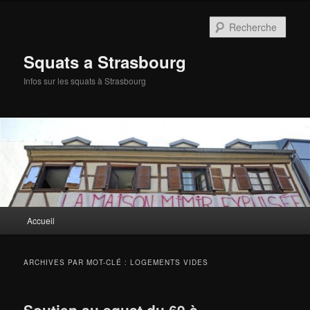
Aller
Aller
au
au
Rech
contenu
contenu
principal
secondaire
Squats a Strasbourg
Infos sur les squats à Strasbourg
Menu
Accueil
principal
ARCHIVES PAR MOT-CLÉ :
LOGEMENTS VIDES
Soutien au squat du 69 à