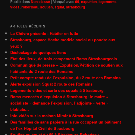
Publié dans
Non classé
|
Marqué avec
69
,
expultion
,
logements
vides
,
robertsau
,
soutien
,
squat
,
strasbourg
ARTICLES RÉCENTS
La Chêvre présente : Habiter en lutte
Strasbourg, espace Hoche modèle social ou poudre aux
yeux ?
Déstockage de quelques liens
Etat des lieux, de trois campement Roms Strasbourgeois.
Communiqué de presse – Expulsion/Pétition de soutien aux
habitants du 2 route des Romains
Petit compte rendu de l’expulsion, du 2 route des Romains
Alerte expulsion Squat 2 route des Romains
Logements vides et carte des squats à Strasbourg
Roms menacés d’expulsion à Strasbourg: le maire «
socialiste » demande l’expulsion, l’adjointe « verte »
blablate…
Info vidéo sur la maison Mimir à Strasbourg
Des familles de sans papiers à la rue occupent un bâtiment
de l’ex Hôpital Civil de Strasbourg
Soutien au squat du 69 à Strasbourg-Robertsau