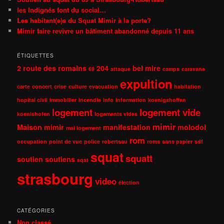
les Indignés font du social…
Les habitant(e)s du Squat Mimir à la porte?
Mimir faire revivre un bâtiment abandonné depuis 11 ans
ÉTIQUETTES
2 route des romains
204
bel mire
69
attaque
camps
caravane
expultion
carte
concert
crise
culture
evacuation
habitation
hopital civil
immobilier
incendie
info
information
koenigshoffen
logement
logement vide
koenishofen
logements vides
mimir
Maison mimir
manifestation
molodoi
mal logement
rom
occupation
point de vue
police
robertsau
roms
sans papier
sdf
squat
squatt
soutien
soutiens
sqat
strasbourg
video
élection
CATÉGORIES
Non classé