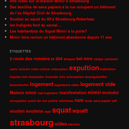
Info vidéo sur la maison Mimir à Strasbourg
Des familles de sans papiers à la rue occupent un bâtiment
de l’ex Hôpital Civil de Strasbourg
Soutien au squat du 69 à Strasbourg-Robertsau
les Indignés font du social…
Les habitant(e)s du Squat Mimir à la porte?
Mimir faire revivre un bâtiment abandonné depuis 11 ans
ÉTIQUETTES
2 route des romains
204
bel mire
69
attaque
camps
caravane
expultion
carte
concert
crise
culture
evacuation
habitation
hopital civil
immobilier
incendie
info
information
koenigshoffen
logement
logement vide
koenishofen
logements vides
mimir
Maison mimir
manifestation
molodoi
mal logement
rom
occupation
point de vue
police
robertsau
roms
sans papier
sdf
squat
squatt
soutien
soutiens
sqat
strasbourg
video
élection