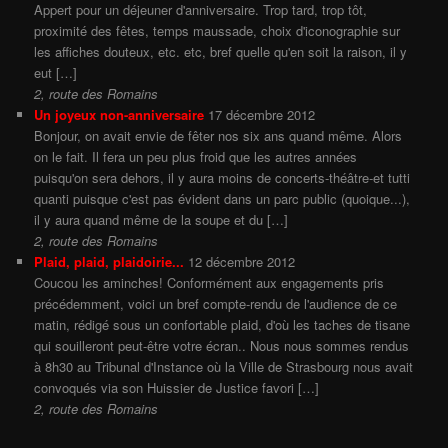
Appert pour un déjeuner d'anniversaire. Trop tard, trop tôt,
proximité des fêtes, temps maussade, choix d'iconographie sur
les affiches douteux, etc. etc, bref quelle qu'en soit la raison, il y
eut […]
2, route des Romains
Un joyeux non-anniversaire
17 décembre 2012
Bonjour, on avait envie de fêter nos six ans quand même. Alors
on le fait. Il fera un peu plus froid que les autres années
puisqu'on sera dehors, il y aura moins de concerts-théâtre-et tutti
quanti puisque c'est pas évident dans un parc public (quoique...),
il y aura quand même de la soupe et du […]
2, route des Romains
Plaid, plaid, plaidoirie...
12 décembre 2012
Coucou les aminches! Conformément aux engagements pris
précédemment, voici un bref compte-rendu de l'audience de ce
matin, rédigé sous un confortable plaid, d'où les taches de tisane
qui souilleront peut-être votre écran.. Nous nous sommes rendus
à 8h30 au Tribunal d'Instance où la Ville de Strasbourg nous avait
convoqués via son Huissier de Justice favori […]
2, route des Romains