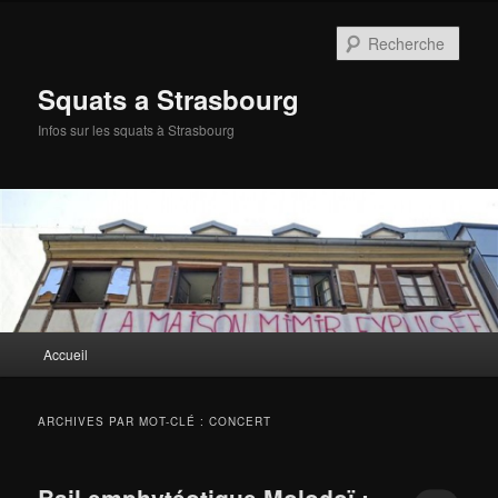
Aller
Aller
au
au
Rech
contenu
contenu
principal
secondaire
Squats a Strasbourg
Infos sur les squats à Strasbourg
Menu
Accueil
principal
ARCHIVES PAR MOT-CLÉ :
CONCERT
Bail emphytéotique Molodoï :