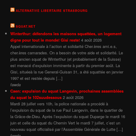
ALTERNATIVE LIBERTAIRE STRASBOURG
SQUAT.NET
Winterthur: défendons les maisons squattées, un logement
digne pour tout le monde! Gisi reste!
4 août 2026
Appel internationale à l’action et solidarité Cher.ères ami.e.s,
cher.ères camarades. On a besoin de votre aide et solidarité. Le
plus ancien squat de Winterthur (et probablement de la Suisse)
est menacé d’expulsion imminente à partir du premier août. La
Gisi, situéeà la rue General-Guisan 31, a été squattée en janvier
1997 et est restée depuis […]
fawda
Caen: expulsion du squat Langevin, prochaines assemblées
du squat le 102suudessous
2 août 2026
Mardi 28 juillet vers 10h, la police nationale a procédé à
l’expulsion du squat de la rue Paul Langevin, dans le quartier de
la Grâce-de-Dieu. Après l’expulsion du squat Duparge le mardi 16
juin et celle du squat du Chemin Vert le mardi 7 juillet, c’est un
nouveau squat officialisé par l’Assemblée Générale de Lutte […]
fawda