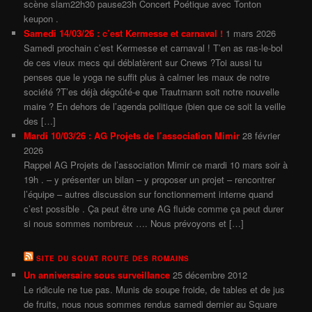
scène slam22h30 pause23h Concert Poétique avec Tonton
keupon .
Samedi 14/03/26 : c’est Kermesse et carnaval !
1 mars 2026
Samedi prochain c’est Kermesse et carnaval ! T’en as ras-le-bol
de ces vieux mecs qui déblatèrent sur Cnews ?Toi aussi tu
penses que le yoga ne suffit plus à calmer les maux de notre
société ?T’es déjà dégoûté-e que Trautmann soit notre nouvelle
maire ? En dehors de l’agenda politique (bien que ce soit la veille
des […]
Mardi 10/03/26 : AG Projets de l’association Mimir
28 février
2026
Rappel AG Projets de l’association Mimir ce mardi 10 mars soir à
19h . – y présenter un bilan – y proposer un projet – rencontrer
l’équipe – autres discussion sur fonctionnement interne quand
c’est possible . Ça peut être une AG fluide comme ça peut durer
si nous sommes nombreux …. Nous prévoyons et […]
SITE DU SQUAT ROUTE DES ROMAINS
Un anniversaire sous surveillance
25 décembre 2012
Le ridicule ne tue pas. Munis de soupe froide, de tables et de jus
de fruits, nous nous sommes rendus samedi dernier au Square