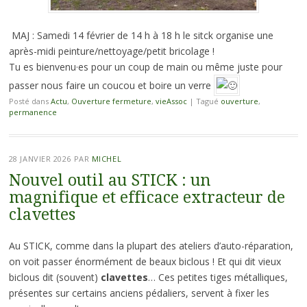
MAJ : Samedi 14 février de 14 h à 18 h le sitck organise une
après-midi peinture/nettoyage/petit bricolage !
Tu es bienvenu·es pour un coup de main ou même juste pour
passer nous faire un coucou et boire un verre
Posté dans
Actu
,
Ouverture fermeture
,
vieAssoc
|
Tagué
ouverture
,
permanence
28 JANVIER 2026
PAR
MICHEL
Nouvel outil au STICK : un
magnifique et efficace extracteur de
clavettes
Au STICK, comme dans la plupart des ateliers d’auto-réparation,
on voit passer énormément de beaux biclous ! Et qui dit vieux
biclous dit (souvent)
clavettes
… Ces petites tiges métalliques,
présentes sur certains anciens pédaliers, servent à fixer les