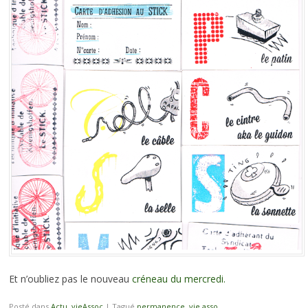
Et n’oubliez pas le nouveau
créneau du mercredi.
Posté dans
Actu
,
vieAssoc
|
Tagué
permanence
,
vie asso