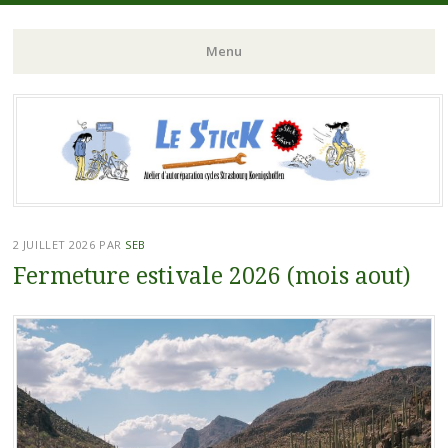
Atelier d'autoreparation cycles Strasbourg Koeunigshoffen
Le Stick
Menu
Aller
au
contenu
principal
2 JUILLET 2026
PAR
SEB
Fermeture estivale 2026 (mois aout)