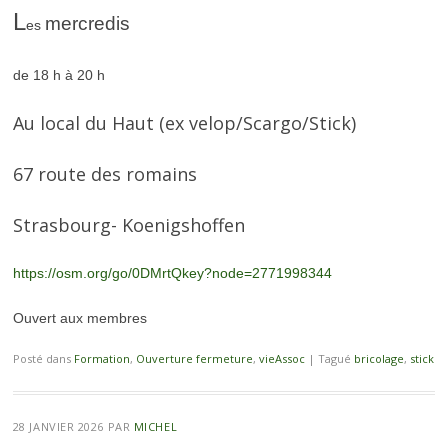
L
mercredis
es
de 18 h à 20 h
Au local du Haut (ex velop/Scargo/Stick)
67 route des romains
Strasbourg- Koenigshoffen
https://osm.org/go/0DMrtQkey?node=2771998344
Ouvert aux membres
Posté dans
Formation
,
Ouverture fermeture
,
vieAssoc
|
Tagué
bricolage
,
stick
28 JANVIER 2026
PAR
MICHEL