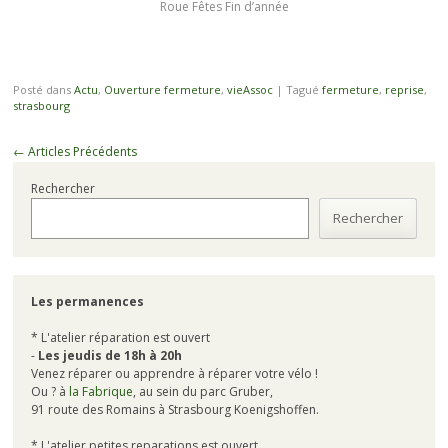
Roue Fêtes Fin d’année
Posté dans
Actu
,
Ouverture fermeture
,
vieAssoc
|
Tagué
fermeture
,
reprise
,
strasbourg
Navigation
←
Articles Précédents
des
Rechercher
articles
Rechercher
Les permanences
* L'atelier réparation est ouvert
-
Les jeudis de 18h à 20h
Venez réparer ou apprendre à réparer votre vélo !
Ou ? à
la Fabrique
, au sein du parc Gruber,
91 route des Romains à Strasbourg Koenigshoffen.
* L'atelier petites reparations est ouvert