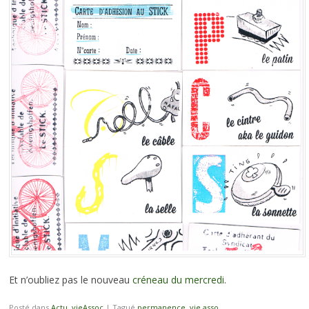
Et n’oubliez pas le nouveau
créneau du mercredi.
Posté dans
Actu
,
vieAssoc
|
Tagué
permanence
,
vie asso