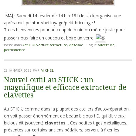
MAJ : Samedi 14 février de 14 h à 18 h le sitck organise une
après-midi peinture/nettoyage/petit bricolage !
Tu es bienvenu·es pour un coup de main ou même juste pour
passer nous faire un coucou et boire un verre
Posté dans
Actu
,
Ouverture fermeture
,
vieAssoc
|
Tagué
ouverture
,
permanence
28 JANVIER 2026
PAR
MICHEL
Nouvel outil au STICK : un
magnifique et efficace extracteur de
clavettes
Au STICK, comme dans la plupart des ateliers d’auto-réparation,
on voit passer énormément de beaux biclous ! Et qui dit vieux
biclous dit (souvent)
clavettes
… Ces petites tiges métalliques,
présentes sur certains anciens pédaliers, servent à fixer les