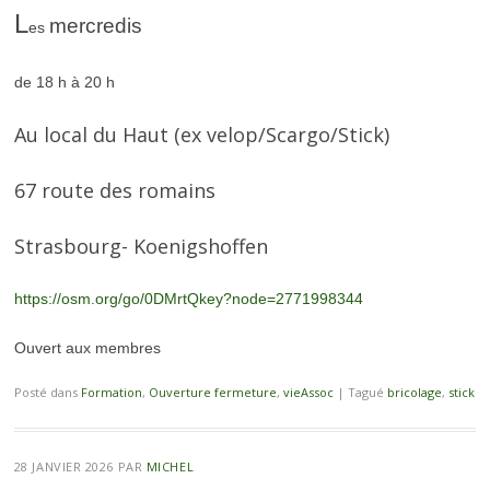
L
mercredis
es
de 18 h à 20 h
Au local du Haut (ex velop/Scargo/Stick)
67 route des romains
Strasbourg- Koenigshoffen
https://osm.org/go/0DMrtQkey?node=2771998344
Ouvert aux membres
Posté dans
Formation
,
Ouverture fermeture
,
vieAssoc
|
Tagué
bricolage
,
stick
28 JANVIER 2026
PAR
MICHEL