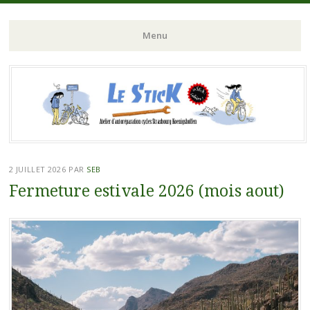
Atelier d'autoreparation cycles Strasbourg Koeunigshoffen
Le Stick
Menu
Aller
au
contenu
principal
2 JUILLET 2026
PAR
SEB
Fermeture estivale 2026 (mois aout)