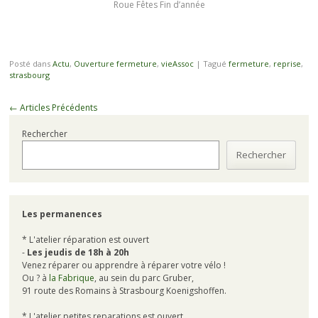
Roue Fêtes Fin d’année
Posté dans
Actu
,
Ouverture fermeture
,
vieAssoc
|
Tagué
fermeture
,
reprise
,
strasbourg
Navigation
←
Articles Précédents
des
Rechercher
articles
Rechercher
Les permanences
* L'atelier réparation est ouvert
-
Les jeudis de 18h à 20h
Venez réparer ou apprendre à réparer votre vélo !
Ou ? à
la Fabrique
, au sein du parc Gruber,
91 route des Romains à Strasbourg Koenigshoffen.
* L'atelier petites reparations est ouvert