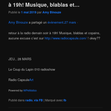
à 19h! Musique, blablas et…
Publié le
1 mai 2019
par
Amy Binouze
Amy Binouze
a partagé un
évènement
.
27 mars
·
retour à la radio demain soir à 19h! Musique, blablas et copains,
aucune excuse c’est sur
http://www.radiocapsule.com/
! okey??
JEU., 28 MARS
Le Coup du Lapin 010 radioshow
Radio Capsule
Art
Powered by
WPeMatico
Publié dans
radio
,
via FB
|
Marqué avec
fb