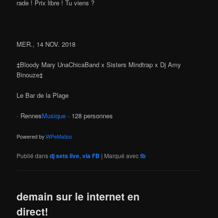
rade ! Prix libre ! Tu viens ?
MER., 14 NOV. 2018
‡Bloody Mary UnaChicaBand x Sisters Mindtrap x Dj Amy
Binouze‡
Le Bar de la Plage
· Rennes
Musique
· 128 personnes
Powered by
WPeMatico
Publié dans
dj sets live
,
via FB
|
Marqué avec
fb
demain sur le internet en
direct!