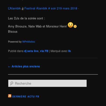
L’Alambik
‎
à
Festival Alambik # soir 2
19 mars 2018
·
Les DJs de la soirée sont :
Amy Binouze, Nate Wab et Monsieur Henri
Bisous
Powered by
WPeMatico
Publié dans
dj sets live
,
via FB
|
Marqué avec
fb
Navigation
←
Articles plus anciens
des
articles
R
e
c
h
DERNIÈRE ACTU FB
e
r